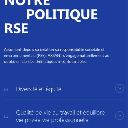
POLITIQUE
RSE
Assumant depuis sa création sa responsabilité sociétale et
environnementale (RSE), AXSANT s’engage naturellement au
quotidien sur des thématiques incontournables.
Diversité et équité
01
Qualité de vie au travail et équilibre
Nous nous engageons à favoriser la diversité et l’inclusion au sein de
notre entreprise, reconnaissant que la richesse de perspectives et de
02
vie privée vie professionnelle
talents contribue à notre réussite collective. Nous œuvrons pour un